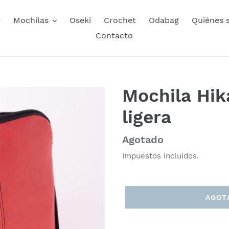
e
Mochilas
Oseki
Crochet
Odabag
Quiénes 
Contacto
Mochila Hika
ligera
Precio
Agotado
habitual
Impuestos incluidos.
AGOT