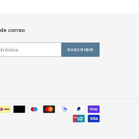
 de correo
SUSCRIBIR
Métodos
de
pago