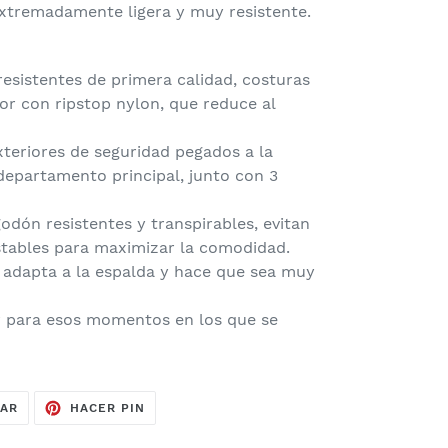
extremadamente ligera y muy resistente.
esistentes de primera calidad, costuras
ior con ripstop nylon, que reduce al
xteriores de seguridad pegados a la
departamento principal, junto con 3
odón resistentes y transpirables, evitan
ustables para maximizar la comodidad.
adapta a la espalda y hace que sea muy
 para esos momentos en los que se
TUITEAR
PINEAR
EAR
HACER PIN
EN
EN
TWITTER
PINTEREST